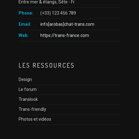
Entre mer & étangs, Sête - Fr
Phone:
(+33) 123 456 789
Email:
info[arobas]chat-trans.com
Web:
https://trans-france.com
LES RESSOURCES
Design
Le forum
Translook
Trans-friendly
Photos et vidéos